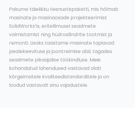
Pakume täielikku teenustepaketti, mis hõlmab
masinate ja masinaosade projekteerimist
SolidWorks’is, eritellimusel seadmete
valmistamist ning hüdrosilindrite tootmist ja
remonti. Lisaks taastame masinate tapiavad
pealekeevituse ja joontreimise abil, tagades
seadmete pikaajalise töökindluse. Meie
kohandatud lahendused vastavad alati
kõrgeimatele kvaliteedistandarditele ja on
loodud vastavalt sinu vajadustele.