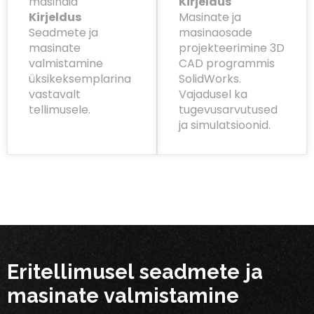
masinaid
Kirjeldus
Kirjeldus
Masinate ja
Seadmete ja
masinaosade
masinate
projekteerimine 3D
valmistamine
CAD programmis
üksikeksemplarina
SolidWorks.
vastavalt
Vajadusel ka
tellimusele.
tugevusarvutused
ja simulatsioonid.
Eritellimusel seadmete ja
masinate valmistamine