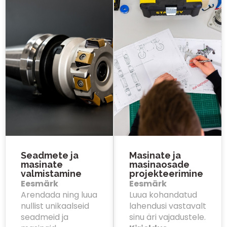
Seadmete ja
Masinate ja
masinate
masinaosade
valmistamine
projekteerimine
Eesmärk
Eesmärk
Arendada ning luua
Luua kohandatud
nullist unikaalseid
lahendusi vastavalt
seadmeid ja
sinu äri vajadustele.