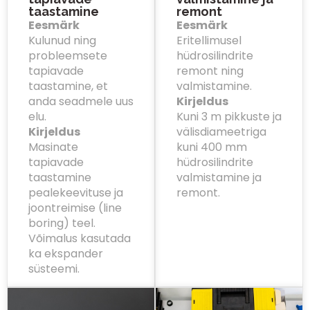
taastamine
remont
Eesmärk
Eesmärk
Kulunud ning
Eritellimusel
probleemsete
hüdrosilindrite
tapiavade
remont ning
taastamine, et
valmistamine.
anda seadmele uus
Kirjeldus
elu.
Kuni 3 m pikkuste ja
Kirjeldus
välisdiameetriga
Masinate
kuni 400 mm
tapiavade
hüdrosilindrite
taastamine
valmistamine ja
pealekeevituse ja
remont.
joontreimise (line
boring) teel.
Võimalus kasutada
ka ekspander
süsteemi.